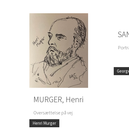
SA
Portr
Georg
MURGER, Henri
Oversættelse på vej
Henri Murger