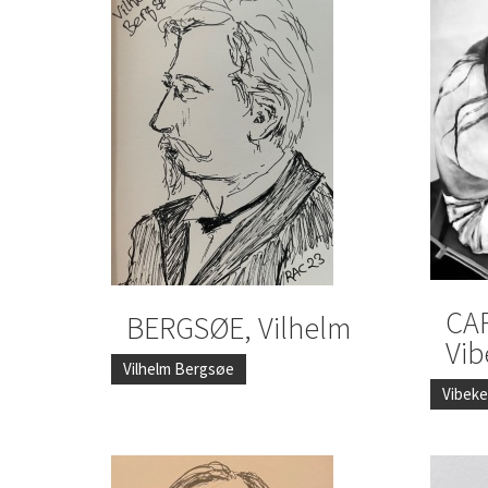
CA
BERGSØE, Vilhelm
Vib
Vilhelm Bergsøe
Vibeke