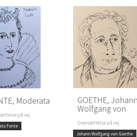
GOETHE, Johan
NTE, Moderata
Wolfgang von
ættelse på vej
Oversættelse på vej
ata Fonte
Johann Wolfgang von Goethe