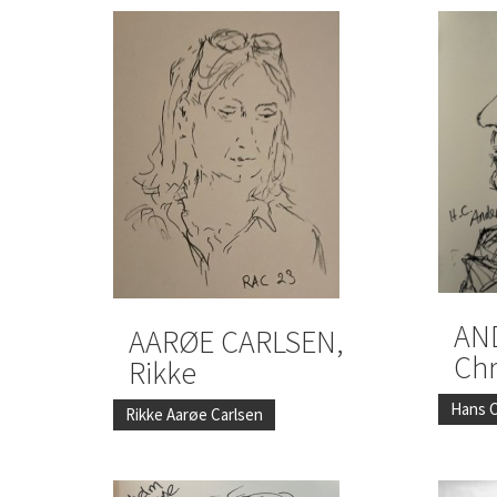
AN
AARØE CARLSEN,
Chr
Rikke
Hans C
Rikke Aarøe Carlsen