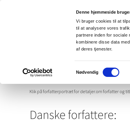
Denne hjemmeside bruger
Vi bruger cookies til at til
til at analysere vores tra
partnere inden for sociale
kombinere disse data med a
af deres tjenester.
Samtykkevalg
Disse forfattere er enten allerede udgivet på Alias Fo
Nødvendig
Forfatterlisten er sorteret alfabetisk efter efternavn.
Klik på forfatterportræt for detaljer.om forfatter og titl
Danske forfattere: