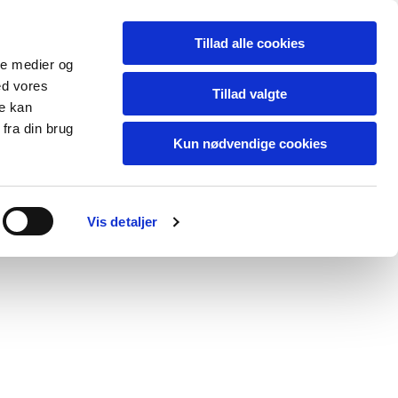
Alias Forlag
AliasR billedkunst
Tillad alle cookies
ale medier og
ed vores
Tillad valgte
re kan
fra din brug
Kun nødvendige cookies
lagt.
Vis detaljer