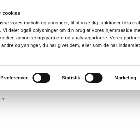
 cookies
passe vores indhold og annoncer, til at vise dig funktioner til soci
fik. Vi deler også oplysninger om din brug af vores hjemmeside m
 medier, annonceringspartnere og analysepartnere. Vores partne
ndre oplysninger, du har givet dem, eller som de har indsamlet 
Forfattere hos Alias Forlag
rlag, eller deres værker er på vej, enten under forberedelse eller plan
Præferencer
Statistik
Marketing
er.