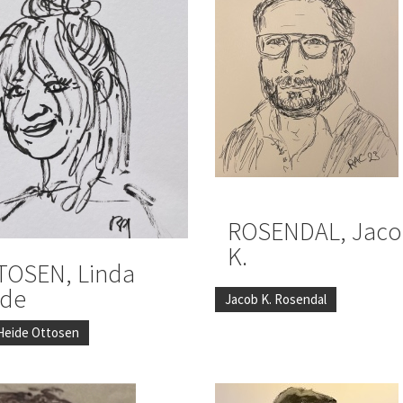
ROSENDAL, Jac
K.
TOSEN, Linda
ide
Jacob K. Rosendal
Heide Ottosen