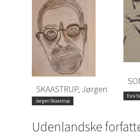
SON
SKAASTRUP, Jørgen
Esra S
Jørgen Skaastrup
Udenlandske forfatt