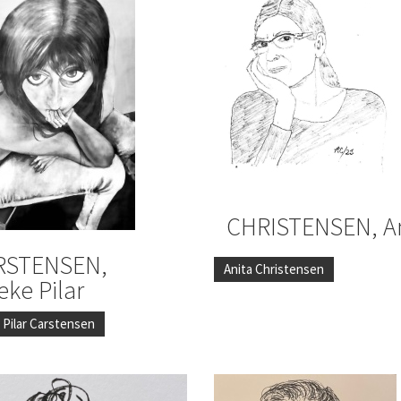
CHRISTENSEN, An
RSTENSEN,
Anita Christensen
eke Pilar
 Pilar Carstensen