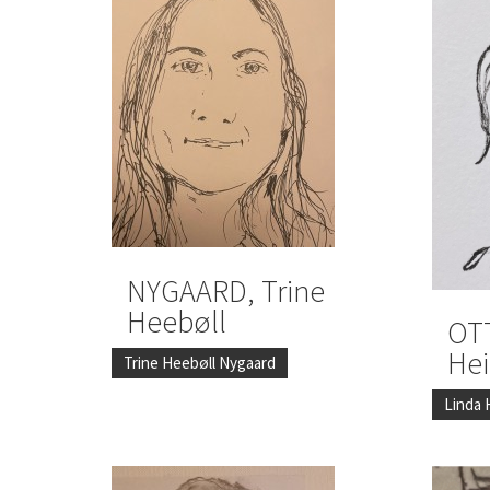
NYGAARD, Trine
Heebøll
OT
He
Trine Heebøll Nygaard
Linda 