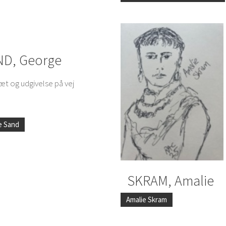
ND, George
æt og udgivelse på vej
e Sand
SKRAM, Amalie
Amalie Skram