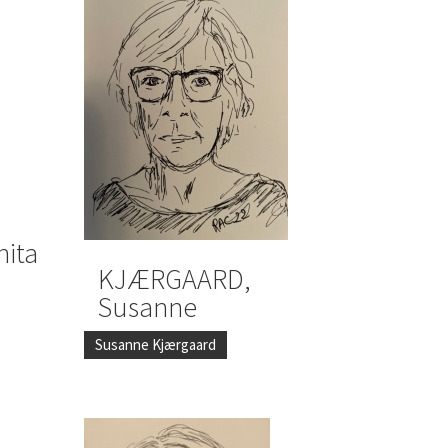
ita
KJÆRGAARD,
Susanne
Susanne Kjærgaard