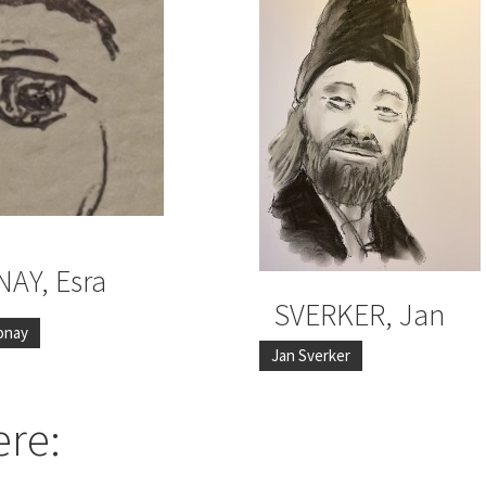
AY, Esra
SVERKER, Jan
onay
Jan Sverker
ere: