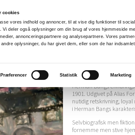
 cookies
passe vores indhold og annoncer, til at vise dig funktioner til soci
fik. Vi deler også oplysninger om din brug af vores hjemmeside m
 medier, annonceringspartnere og analysepartnere. Vores partne
ndre oplysninger, du har givet dem, eller som de har indsamlet 
Det grå hus
hos Alias Forla
Det grå hus
på Ali
Præferencer
Statistik
Marketing
Herman Bangs erindrin
1901. Udgivet på Alias F
nutidig retskrivning, loy
i Herman Bangs karakterist
Selvbiografisk men fiktion
fornemme men stive hjem