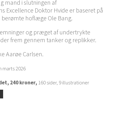
g mand i slutningen af
 Excellence Doktor Hvide er baseret på
n berømte hoflæge Ole Bang.
emninger og præget af undertrykte
æder frem gennem tanker og replikker.
kke Aarøe Carlsen.
m marts 2026
det, 240 kroner,
160 sider, 9 illustrationer