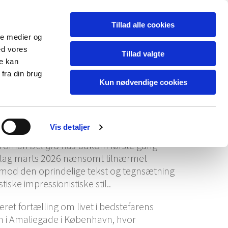
Alias Forlag
AliasR billedkunst
Tillad alle cookies
ale medier og
ed vores
Tillad valgte
re kan
fra din brug
g
Kun nødvendige cookies
as Forlag
Vis detaljer
gsroman
Det grå hus
udkom første gang
orlag marts 2026 nænsomt tilnærmet
al mod den oprindelige tekst og tegnsætning
iske impressionistiske stil..
eret fortælling om livet i bedstefarens
 i Amaliegade i København, hvor