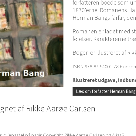
forfatteren boede som un
1870'erne.
Romanens Hans
Herman Bangs farfar, de
Romanen er ladet med st
følelser. Karaktererne tr
Bogen er illustreret af Ri
ISBN 978-87-94001-78-6 udko
Illustreret udgave, indbun
Læs om forfatter Herman Bang
gnet af Rikke Aarøe Carlsen
, oliepastel på papir. Copyright Rikke Aarøe Carlsen og AliasR.