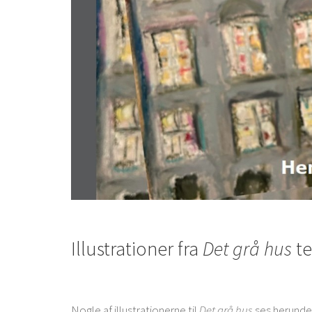
Illustrationer fra
Det grå hus
te
Nogle af illustrationerne til
Det grå hus
ses herunder