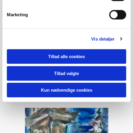
Marketing
Vis detaljer
Tillad alle cookies
Landskaber i pastel
Tillad valgte
Pastelkridt på papir
Kun nødvendige cookies
Landskaber i pastel