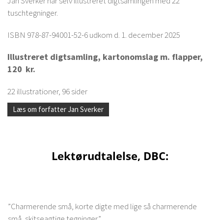
Jan Sverker har selv illustreret digtsamlingen med 22
tuschtegninger.
ISBN 978-87-94001-52-6 udkom d. 1. december 2025
Illustreret digtsamling, kartonomslag m. flapper,
120
kr.
22 illustrationer, 96 sider
Læs om forfatter Jan Sverker
Lektørudtalelse, DBC:
”Charmerende små, korte digte med lige så charmerende
små, skitseagtige tegninger.”