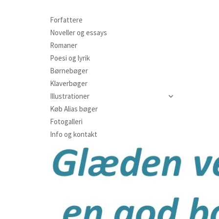
Forfattere
Noveller og essays
Romaner
Poesi og lyrik
Børnebøger
Klaverbøger
Illustrationer
Køb Alias bøger
Rikke Aarøe Carlsens illustrationer
Fotogalleri
HC Andersens illustrationer
Info og kontakt
Anne Rye Anderssons illustrationer
Vibeke Pilar Carstensens illustrationer
Anita Christensens illustrationer
Freja Otilia Olrik Ernsts illustrationer
Værker af Hans Krull
Værker af Niels Reumert
Jørgen Skaastrups illustrationer