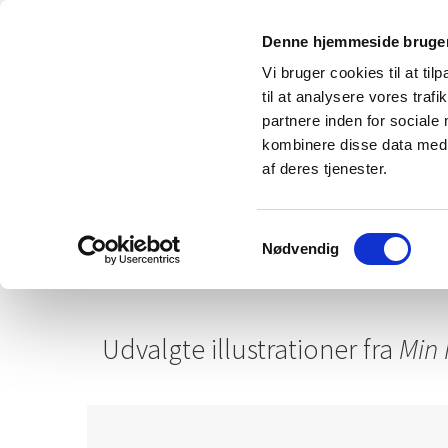
Denne hjemmeside bruger
Vi bruger cookies til at til
til at analysere vores tra
partnere inden for sociale
kombinere disse data med a
Illu
af deres tjenester.
Samtykkevalg
Illustrationerne på denne side er lave
Nødvendig
Klik på illustration for forstørrelse.
Udvalgte illustrationer fra
Min 