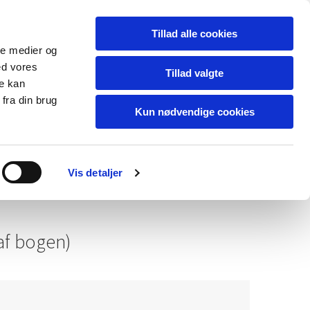
Alias Forlag
AliasR billedkunst
Tillad alle cookies
ale medier og
ed vores
Tillad valgte
re kan
fra din brug
rsson
Kun nødvendige cookies
.
Vis detaljer
 af bogen)