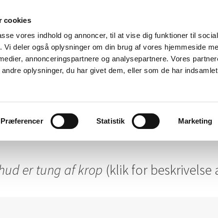
 cookies
passe vores indhold og annoncer, til at vise dig funktioner til soci
fik. Vi deler også oplysninger om din brug af vores hjemmeside m
 medier, annonceringspartnere og analysepartnere. Vores partne
ndre oplysninger, du har givet dem, eller som de har indsamlet 
strationer af Anne Rye Ande
t af Anne Rye Andersson som linoleumstryk på papir
Præferencer
Statistik
Marketing
hud er tung af krop
(klik for beskrivelse