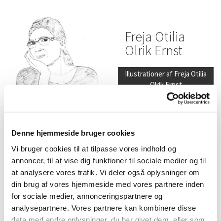
Freja Otilia
Olrik Ernst
Illustrationer af Freja Otilia
Olrik Ernst
Denne hjemmeside bruger cookies
Anita
Vi bruger cookies til at tilpasse vores indhold og
Christensen
annoncer, til at vise dig funktioner til sociale medier og til
at analysere vores trafik. Vi deler også oplysninger om
Selvportræt
din brug af vores hjemmeside med vores partnere inden
for sociale medier, annonceringspartnere og
Illustrationer af Anita
analysepartnere. Vores partnere kan kombinere disse
Christensen
data med andre oplysninger, du har givet dem, eller som