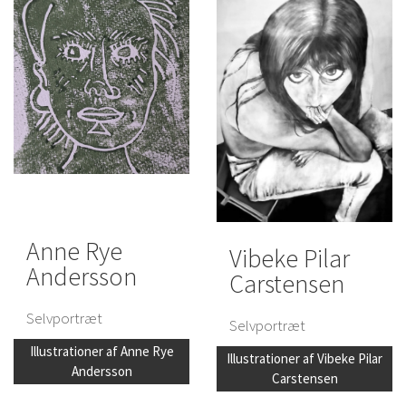
Anne Rye
Vibeke Pilar
Andersson
Carstensen
Selvportræt
Selvportræt
Illustrationer af Anne Rye
Illustrationer af Vibeke Pilar
Andersson
Carstensen