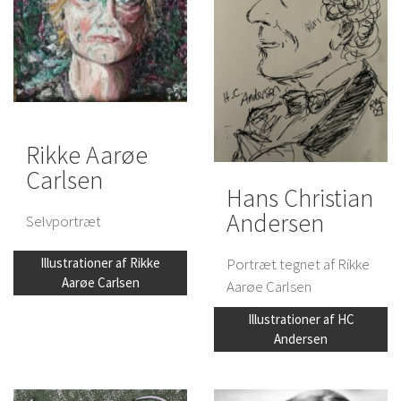
Rikke Aarøe
Carlsen
Hans Christian
Andersen
Selvportræt
Portræt tegnet af Rikke
Illustrationer af Rikke
Aarøe Carlsen
Aarøe Carlsen
Illustrationer af HC
Andersen