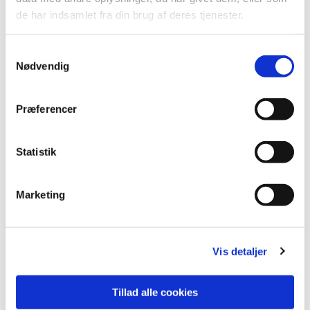
de har indsamlet fra din brug af deres tjenester.
Samtykkevalg
Nødvendig
Præferencer
Statistik
Niels Reumert
Marketing
Hans Krull
Værker af Niels Reumert
Værker af Hans Krull
Vis detaljer
Tillad alle cookies